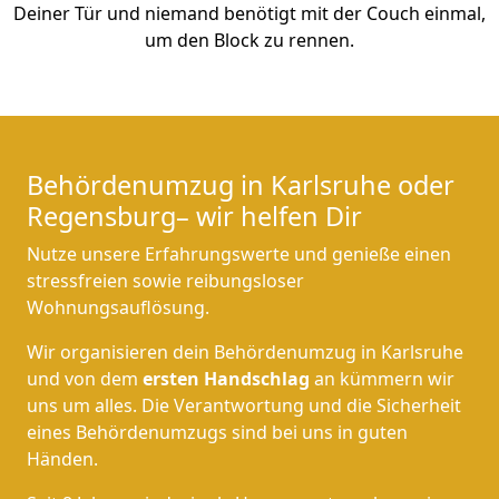
Deiner Tür und niemand benötigt mit der Couch einmal,
um den Block zu rennen.
Behördenumzug in Karlsruhe oder
Regensburg– wir helfen Dir
Nutze unsere Erfahrungswerte und genieße einen
stressfreien sowie reibungsloser
Wohnungsauflösung.
Wir organisieren dein Behördenumzug in Karlsruhe
und von dem
ersten Handschlag
an kümmern wir
uns um alles. Die Verantwortung und die Sicherheit
eines Behördenumzugs sind bei uns in guten
Händen.