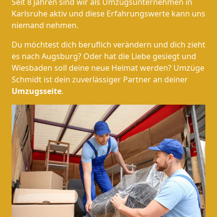
Seit 8 Jahren sind wir als Umzugsunternehmen in
Karlsruhe aktiv und diese Erfahrungswerte kann uns
niemand nehmen.
Du möchtest dich beruflich verändern und dich zieht
es nach Augsburg? Oder hat die Liebe gesiegt und
Wiesbaden soll deine neue Heimat werden? Umzüge
Schmidt ist dein zuverlässiger Partner an deiner
Umzugsseite
.