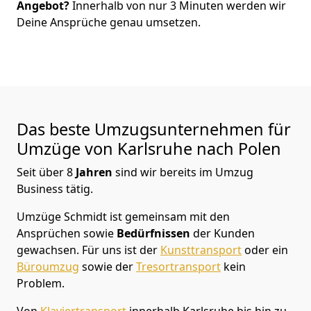
Angebot?
Innerhalb von nur
3
Minuten werden wir
Deine Ansprüche genau umsetzen.
Das beste Umzugsunternehmen für
Umzüge von
Karlsruhe
nach Polen
Seit über
8
Jahren
sind wir bereits im Umzug
Business tätig.
Umzüge Schmidt
ist gemeinsam mit den
Ansprüchen sowie
Bedürfnissen
der Kunden
gewachsen. Für uns ist der
Kunsttransport
oder ein
Büroumzug
sowie der
Tresortransport
kein
Problem.
Von
Klaviertransport
innerhalb
Karlsruhe
bis hin zu