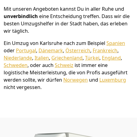
Mit unseren Angeboten kannst Du in aller Ruhe und
unverbindlich
eine Entscheidung treffen. Dass wir die
besten Umzugshelfer in der Stadt haben, das erleben
wir täglich.
Ein Umzug von Karlsruhe nach zum Beispiel
Spanien
oder
Portugal
,
Dänemark
,
Österreich
,
Frankreich
,
Niederlande
,
Italien
,
Griechenland
,
Türkei
,
England
,
Schweden
, oder auch
Schweiz
ist immer eine
logistische Meisterleistung, die von Profis ausgeführt
werden sollte, wir dürfen
Norwegen
und
Luxemburg
nicht vergessen.