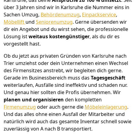
Karlsruhe, das deine
Ansprüche zu 100 % umsetzt
. Seit
über 3 Jahren sind wir in Karlsruhe die Nummer eins in
Sachen Umzug,
Behördenumzug
,
Einpackservice
,
Möbellift
und
Seniorenumzug
.
Gerne übersenden wir
dir ein Angebot und du wirst sehen, die professionelle
Lösung ist
weitaus kostengünstiger
, als du dir es
vorgestellt hast.
Ob du jetzt aus privaten Gründen von Karlsruhe nach
Trier umziehst oder dein Unternehmen einen Wechsel
des Firmensitzes anstrebt, wir begleiten dich gerne.
Gerade im Businessbereich muss das
Tagesgeschäft
weiterlaufen, Ausfälle sind ineffektiv und schaden nur.
Und genau hier sollten die Profis übernehmen.
Wir
planen und organisieren
den kompletten
Firmenumzug
oder auch gerne die
Möbeleinlagerung
.
Und das alles ohne einen Ausfall der Mitarbeiter und
natürlich wird auch das gesamte Inventar schnell sowie
zuverlässig von A nach B transportiert.