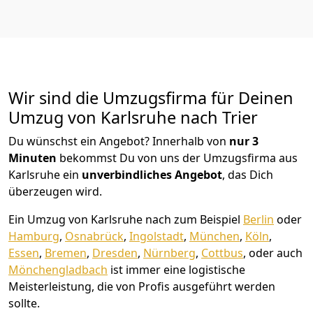
Wir sind die Umzugsfirma für Deinen
Umzug von Karlsruhe nach Trier
Du wünschst ein Angebot? Innerhalb von
nur 3
Minuten
bekommst Du von uns der Umzugsfirma aus
Karlsruhe ein
unverbindliches Angebot
, das Dich
überzeugen wird.
Ein Umzug von Karlsruhe nach zum Beispiel
Berlin
oder
Hamburg
,
Osnabrück
,
Ingolstadt
,
München
,
Köln
,
Essen
,
Bremen
,
Dresden
,
Nürnberg
,
Cottbus
, oder auch
Mönchen­gladbach
ist immer eine logistische
Meisterleistung, die von Profis ausgeführt werden
sollte.