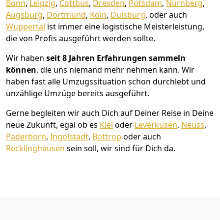
Bonn
,
Leipzig
,
Cottbus
,
Dresden
,
Potsdam
,
Nürnberg
,
Augsburg
,
Dortmund
,
Köln
,
Duisburg
, oder auch
Wuppertal
ist immer eine logistische Meisterleistung,
die von Profis ausgeführt werden sollte.
Wir haben
seit
8 Jahren Erfahrungen sammeln
können
, die uns niemand mehr nehmen kann. Wir
haben fast alle Umzugssituation schon durchlebt und
unzählige Umzüge bereits ausgeführt.
Gerne begleiten wir auch Dich auf Deiner Reise in Deine
neue Zukunft, egal ob es
Kiel
oder
Leverkusen
,
Neuss
,
Paderborn
,
Ingolstadt
,
Bottrop
oder auch
Recklinghausen
sein soll, wir sind für Dich da.