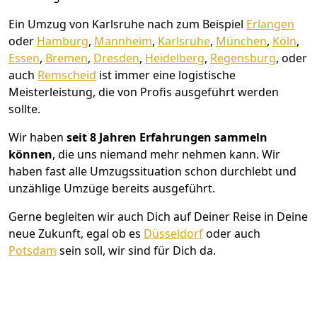
Ein Umzug von Karlsruhe nach zum Beispiel
Erlangen
oder
Hamburg
,
Mannheim
,
Karlsruhe
,
München
,
Köln
,
Essen
,
Bremen
,
Dresden
,
Heidelberg
,
Regensburg
, oder
auch
Remscheid
ist immer eine logistische
Meisterleistung, die von Profis ausgeführt werden
sollte.
Wir haben
seit
8 Jahren Erfahrungen sammeln
können
, die uns niemand mehr nehmen kann. Wir
haben fast alle Umzugssituation schon durchlebt und
unzählige Umzüge bereits ausgeführt.
Gerne begleiten wir auch Dich auf Deiner Reise in Deine
neue Zukunft, egal ob es
Düsseldorf
oder auch
Potsdam
sein soll, wir sind für Dich da.