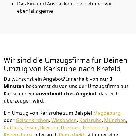
Das Ein- und Auspacken übernehmen wir
ebenfalls gerne
Wir sind die Umzugsfirma für Deinen
Umzug von Karlsruhe nach Krefeld
Du wünschst ein Angebot? Innerhalb von
nur 3
Minuten
bekommst du von uns der Umzugsfirma aus
Karlsruhe ein
unverbindliches Angebot
, das Dich
überzeugen wird.
Ein Umzug von Karlsruhe zum Beispiel
Magdeburg
oder
Gelsenkirchen
,
Wiesbaden
,
Karlsruhe
,
München
,
Cottbus
,
Essen
,
Bremen
,
Dresden
,
Heidelberg
,
Regensburg
, oder auch
Remscheid
ist immer eine